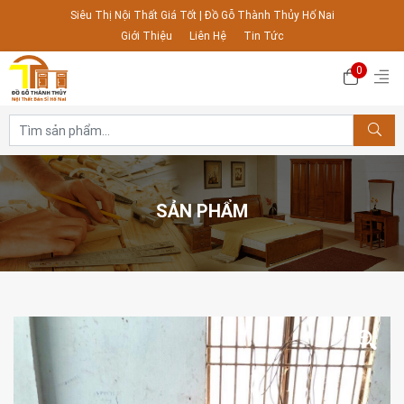
Siêu Thị Nội Thất Giá Tốt | Đồ Gỗ Thành Thủy Hố Nai
Giới Thiệu
Liên Hệ
Tin Tức
0
SẢN PHẨM