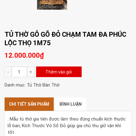
TỦ THỜ GỖ GÕ ĐỎ CHẠM TAM ĐA PHÚC
LỘC THỌ 1M75
12.000.000
₫
Tủ
Thêm vào giỏ
Thờ
Gỗ
Danh mục:
Tủ Thờ Bàn Thờ
Gõ
Đỏ
Chạm
CHI TIẾT SẢN PHẨM
BÌNH LUẬN
Tam
Đa
: Mẫu tủ thờ gia tiên được làm theo đúng chuẩn kích thước
Phúc
lỗ ban, Kích Thước Vô Số Đỏ giúp gia chủ thu giữ vận khí
Lộc
tốt.