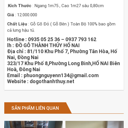
Thọ
:
Kích Thước
: Ngang 1m75 , Cao 1m27 sâu 0,80cm
1m75
số
Giá
: 12.000.000
lượng
Chất Liệu
: Gỗ Gõ Đỏ ( Gỗ Bên ) Toàn Bộ 100% bao gồm
cả lưng hậu tủ.
Hotline
: 0935 05 25 36 – 0937 793 162
lh
: ĐỒ GỖ THÀNH THỦY HỐ NAI
Địa chỉ : 81/110 Khu Phố 7, Phường Tân Hòa, Hố
Nai, Đồng Nai
323/17 Khu Phố 8,Phường Long Binh,HỐ NAI Biên
Hoà, Đông Nai
Email
: phuongnguyenn134@gmail.com
Website
: dogothanhthuy.net
SẢN PHẨM LIÊN QUAN