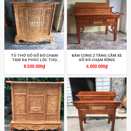
TỦ THỜ GỖ GÕ ĐỎ CHẠM
BÀN CÚNG 2 TẦNG CĂM XE
TAM ĐA PHÚC LỘC THỌ
GÕ ĐỎ CHẠM RỒNG
1M07
8.500.000
₫
6.000.000
₫