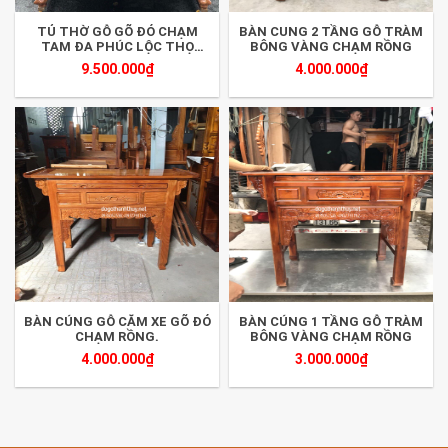
TỦ THỜ GỖ GÕ ĐỎ CHẠM
BÀN CUNG 2 TẦNG GỖ TRÀM
TAM ĐA PHÚC LỘC THỌ
BÔNG VÀNG CHẠM RỒNG
1M27
9.500.000
₫
4.000.000
₫
BÀN CÚNG GỖ CĂM XE GÕ ĐỎ
BÀN CÚNG 1 TẦNG GỖ TRÀM
CHẠM RỒNG.
BÔNG VÀNG CHẠM RỒNG
4.000.000
₫
3.000.000
₫