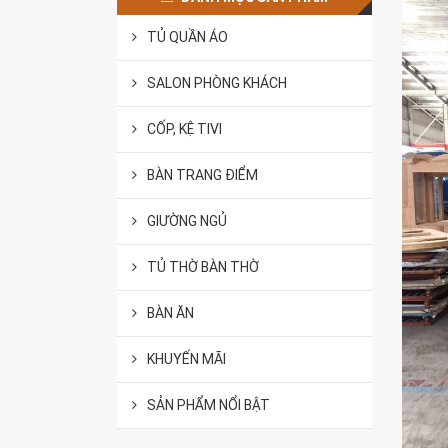
TỦ QUẦN ÁO
SALON PHÒNG KHÁCH
CỐP, KỆ TIVI
BÀN TRANG ĐIỂM
GIƯỜNG NGỦ
TỦ THỜ BÀN THỜ
BÀN ĂN
KHUYẾN MÃI
SẢN PHẨM NỔI BẬT