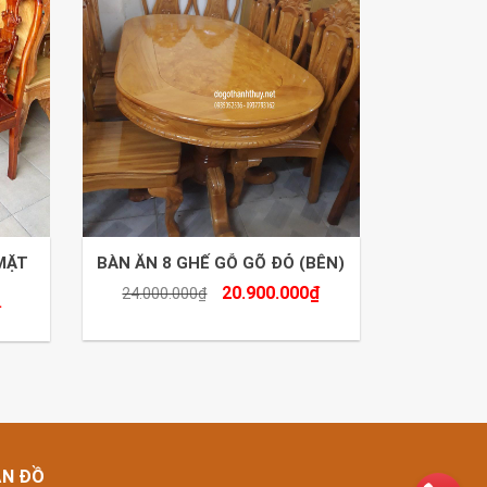
MẶT
BÀN ĂN 8 GHẾ GỖ GÕ ĐỎ (BÊN)
20.900.000
₫
24.000.000
₫
₫
ẢN ĐỒ