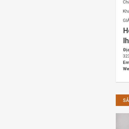
Ch
Kh
GIÁ
H
l
Đị
32
Em
We
SẢ