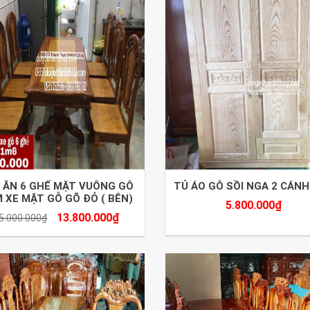
 ĂN 6 GHẾ MẶT VUÔNG GỖ
TỦ ÁO GỖ SỒI NGA 2 CÁNH
 XE MẶT GỖ GÕ ĐỎ ( BÊN)
5.800.000
₫
13.800.000
₫
5.000.000
₫