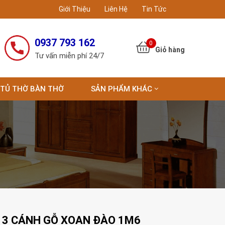
Giới Thiệu
Liên Hệ
Tin Tức
0937 793 162
0
Tư vấn miễn phí 24/7
TỦ THỜ BÀN THỜ
SẢN PHẨM KHÁC
 3 CÁNH GỖ XOAN ĐÀO 1M6