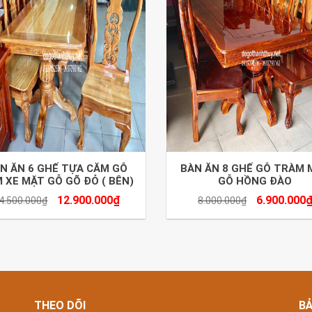
N ĂN 6 GHẾ TỰA CĂM GỖ
BÀN ĂN 8 GHẾ GỖ TRÀM 
 XE MẶT GỖ GÕ ĐỎ ( BÊN)
GỖ HỒNG ĐÀO
12.900.000
₫
6.900.000
4.500.000
₫
8.000.000
₫
THEO DÕI
B