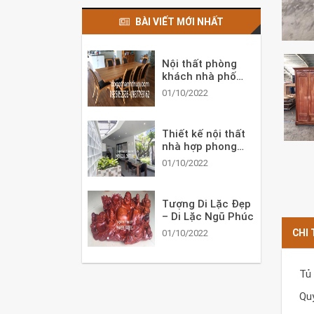
BÀI VIẾT MỚI NHẤT
Nội thất phòng
khách nhà phố
đẹp ấn tượng
01/10/2022
Thiết kế nội thất
nhà hợp phong
thủy cho tuổi Mậu
01/10/2022
Tuất
Tượng Di Lặc Đẹp
– Di Lặc Ngũ Phúc
CHI
01/10/2022
Tủ
Qu