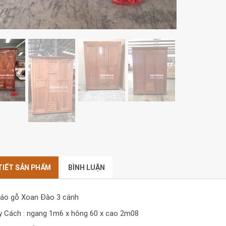
 TIẾT SẢN PHẨM
BÌNH LUẬN
 áo gỗ Xoan Đào 3 cánh
y Cách : ngang 1m6 x hông 60 x cao 2m08