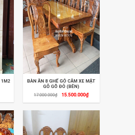
 1M2
BÀN ĂN 8 GHẾ GỖ CĂM XE MẶT
GỖ GÕ ĐỎ (BÊN)
15.500.000
₫
17.000.000
₫