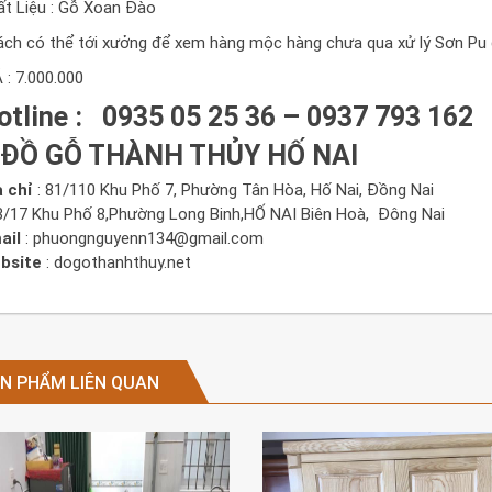
ất Liệu : Gỗ Xoan Đào
ách có thể tới xưởng để xem hàng mộc hàng chưa qua xử lý Sơn Pu
 : 7.000.000
otline
: 0935 05 25 36 – 0937 793 162
hĐỒ GỖ THÀNH THỦY HỐ NAI
a chỉ
: 81/110 Khu Phố 7, Phường Tân Hòa, Hố Nai, Đồng Nai
3/17 Khu Phố 8,Phường Long Binh,HỐ NAI Biên Hoà, Đông Nai
ail
: phuongnguyenn134@gmail.com
bsite
: dogothanhthuy.net
N PHẨM LIÊN QUAN