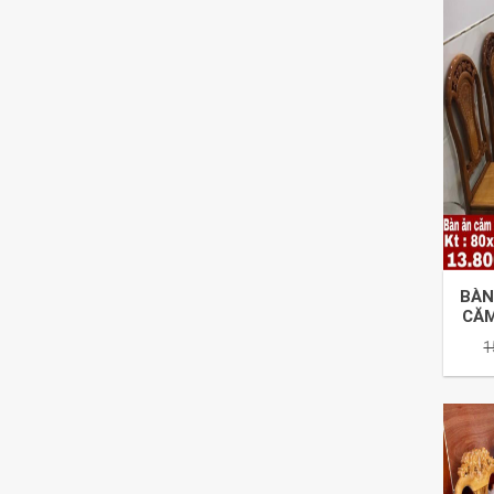
BÀN
CĂM
1