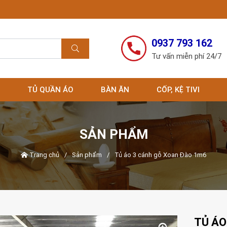
0937 793 162
Tư vấn miễn phí 24/7
TỦ QUẦN ÁO
BÀN ĂN
CỐP, KỆ TIVI
SẢN PHẨM
Trang chủ
/
Sản phẩm
/
Tủ áo 3 cánh gỗ Xoan Đào 1m6
TỦ ÁO