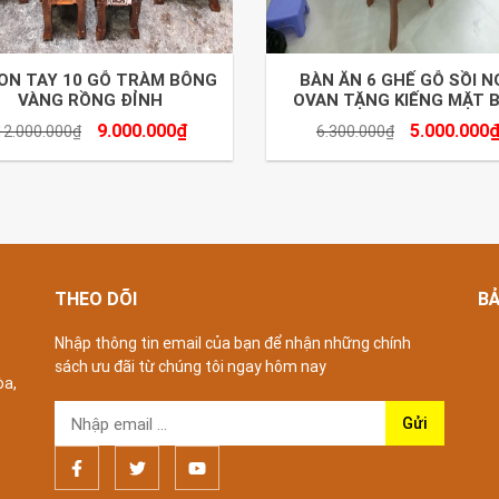
ON TAY 10 GỖ TRÀM BÔNG
BÀN ĂN 6 GHẾ GỖ SỒI N
VÀNG RỒNG ĐỈNH
OVAN TẶNG KIẾNG MẶT 
9.000.000
₫
5.000.000
12.000.000
₫
6.300.000
₫
THEO DÕI
B
Nhập thông tin email của bạn để nhận những chính
sách ưu đãi từ chúng tôi ngay hôm nay
òa,