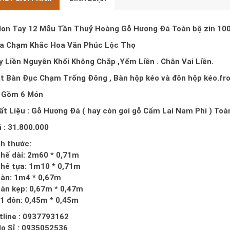
lon Tay 12 Mẫu Tần Thuỷ Hoàng Gỗ Hương Đá Toàn bộ zin 100
a Chạm Khắc Hoa Văn Phúc Lộc Thọ
y Liền Nguyên Khối Không Chắp ,Yếm Liền . Chân Vai Liền.
t Bàn Đục Chạm Trống Đông , Bàn hộp kéo và đôn hộp kéo.fr
 Gồm 6 Món
ất Liệu : Gỗ Hương Đá ( hay còn goi gỗ Cẩm Lai Nam Phi ) To
á : 31.800.000
ch thước:
ghế dài: 2m60 * 0,71m
ghế tựa: 1m10 * 0,71m
bàn: 1m4 * 0,67m
bàn kẹp: 0,67m * 0,47m
 1 đôn: 0,45m * 0,45m
tline : 0937793162
lo Sỉ : 0935052536