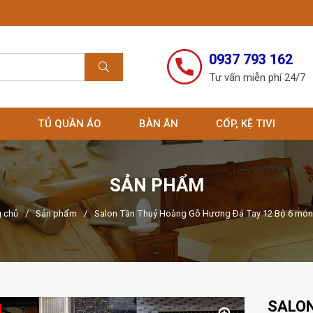
0937 793 162
Tư vấn miễn phí 24/7
TỦ QUẦN ÁO
BÀN ĂN
CỐP, KỆ TIVI
SẢN PHẨM
 chủ
/
Sản phẩm
/
Salon Tần Thuỷ Hoàng Gỗ Hương Đá Tay 12 Bộ 6 món 
SALON