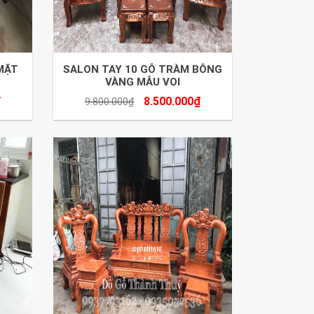
MẶT
SALON TAY 10 GỖ TRÀM BÔNG
VÀNG MẪU VOI
₫
8.500.000
₫
9.800.000
₫