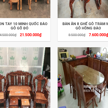
ON TAY 10 MINH QUỐC ĐÀO
BÀN ĂN 8 GHẾ GỖ TRÀM 
GỖ GÕ ĐỎ
GỖ HỒNG ĐÀO
21.500.000
₫
7.600.000
4.500.000
₫
8.500.000
₫