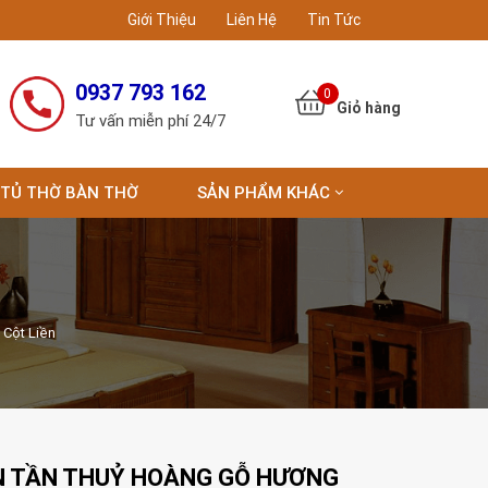
Giới Thiệu
Liên Hệ
Tin Tức
0937 793 162
0
Tư vấn miễn phí 24/7
TỦ THỜ BÀN THỜ
SẢN PHẨM KHÁC
Cột Liền
 TẦN THUỶ HOÀNG GỖ HƯƠNG