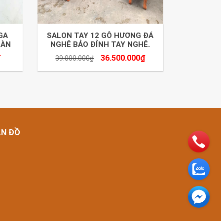
GA
SALON TAY 12 GỖ HƯƠNG ĐÁ
BÀN
NGHÊ BẢO ĐỈNH TAY NGHÊ.
₫
36.500.000
₫
39.000.000
₫
ẢN ĐỒ