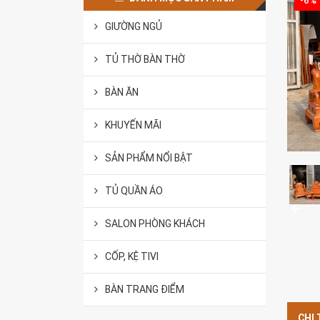
-6%
GIƯỜNG NGỦ
TỦ THỜ BÀN THỜ
BÀN ĂN
KHUYẾN MÃI
SẢN PHẨM NỔI BẬT
TỦ QUẦN ÁO
SALON PHÒNG KHÁCH
CỐP, KỆ TIVI
BÀN TRANG ĐIỂM
CHI