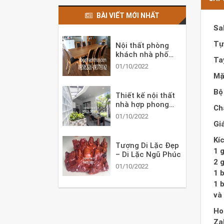
BÀI VIẾT MỚI NHẤT
Sa
Tự
Nội thất phòng
khách nhà phố
Ta
đẹp ấn tượng
01/10/2022
Mặ
Bộ
Thiết kế nội thất
nhà hợp phong
Ch
thủy cho tuổi Mậu
01/10/2022
Tuất
Gi
Kí
Tượng Di Lặc Đẹp
1 
– Di Lặc Ngũ Phúc
2 
01/10/2022
1 
1 
và
Ho
Za