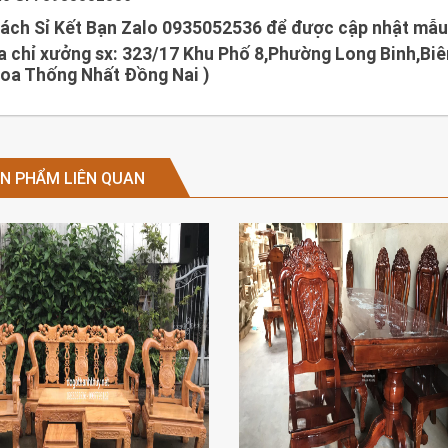
ách Sỉ Kết Bạn Zalo 0935052536 để được cập nhật mẫu 
a chỉ xưởng sx: 323/17 Khu Phố 8,Phường Long Binh,Biê
oa Thống Nhất Đồng Nai )
N PHẨM LIÊN QUAN