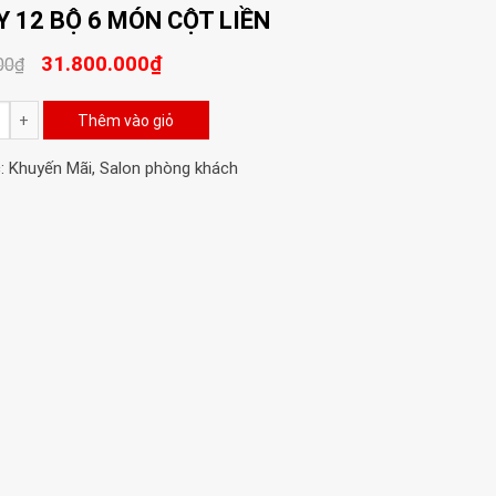
Y 12 BỘ 6 MÓN CỘT LIỀN
31.800.000
₫
00
₫
Thêm vào giỏ
:
Khuyến Mãi
,
Salon phòng khách
g