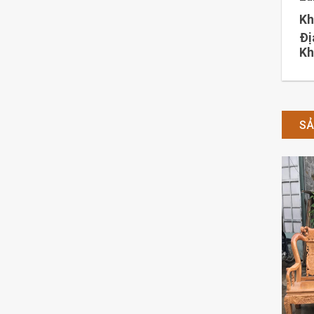
Kh
Đị
Kh
SẢ